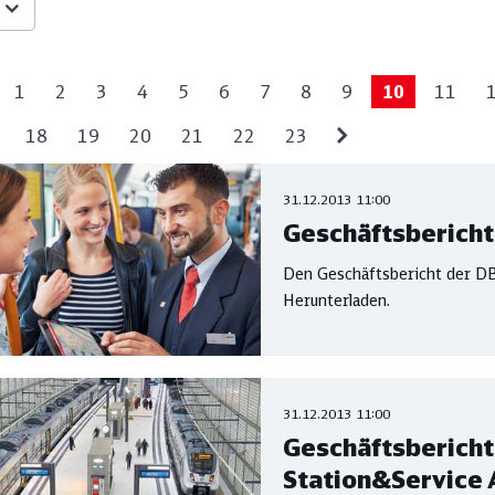
1
2
3
4
5
6
7
8
9
10
11
18
19
20
21
22
23
31.12.2013 11:00
Geschäftsbericht
Den Geschäftsbericht der DB
Herunterladen.
31.12.2013 11:00
Geschäftsbericht
Station&Service 