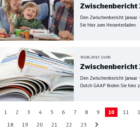
Zwischenbericht 
Den Zwischenbericht Januar -
Sie hier zum Herunterladen.
30.06.2013 11:00
Zwischenbericht 2
Den Zwischenbericht Januar -
Dutch GAAP finden Sie hier 
1
2
3
4
5
6
7
8
9
10
11
18
19
20
21
22
23