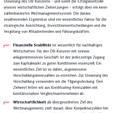
Steuerung des DB-Konzerns – und somit die Erfolgskontrolle
un­se­rer wirtschaftlichen Zielsetzungen – erfolgt über ein kenn­
zah­len­basiertes Wertmanagementsystem. Die daraus
resultierenden Ergebnisse sind ein wesentlicher Faktor für die
strategische Ausrichtung, Investitionsentscheidungen und die
Vergütung von Mitarbeitenden und Führungskräften.
Finanzielle Stabilität
ist wesentlich für nachhaltiges
Wirt­schaf­ten. Für den DB-Konzern mit seinem
anlagenintensiven Geschäft ist der jederzeitige Zugang
zum Ka­pi­tal­markt zu guten Konditionen essenziell. Ein
wesentliches Ziel ist es daher, angemessene
Verschuldungs­kenn­zah­len zu erreichen. Zur Steuerung der
Verschuldung verwen­den wir die Tilgungsdeckung. Den
Zielwert leiten wir aus Kreditrating-Kennzahlen mit
bonitätsstarken Vergleichsunternehmen ab.
Wirtschaftlichkeit
als übergeordnetes Ziel des
Wertmanagements zielt darauf, über Konjunkturzyklen hin­