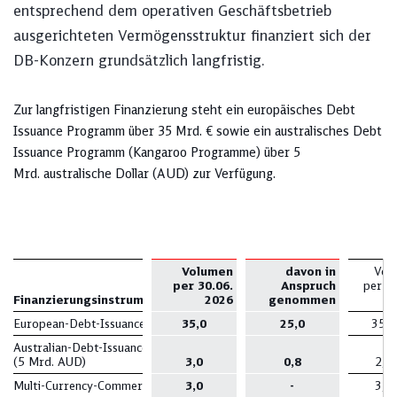
entsprechend dem operativen Geschäftsbetrieb
ausgerichteten Vermögensstruktur finanziert sich der
DB-Konzern grundsätzlich langfristig.
Zur langfristigen Finanzierung steht ein europäisches Debt
Issuance Programm über 35 Mrd. € sowie ein australisches Debt
Issuance Programm (Kangaroo Programme) über 5
Mrd. australische Dollar (AUD) zur Verfügung.
Volumen
davon in
Vol
per 30.06.
Anspruch
per 31
Finanzierungsinstrumente
(in Mrd. €)
2026
genommen
European-Debt-Issuance Programm
35,0
25,0
35,0
Australian-Debt-Issuance-Programm
(5 Mrd. AUD)
3,0
0,8
2,8
Multi-Currency-Commercial-Paper-Programm
3,0
-
3,0