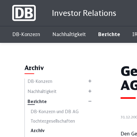
Investor Relations
DB-Konzern
Nachhaltigkeit
Berichte
I
Interaktiver Kennzahlenvergleich
Ge
Archiv
A
DB-Konzern
Nachhaltigkeit
Berichte
DB-Konzern und DB AG
31.12.20
Toch­ter­ge­sell­schaf­ten
Archiv
Den Ge