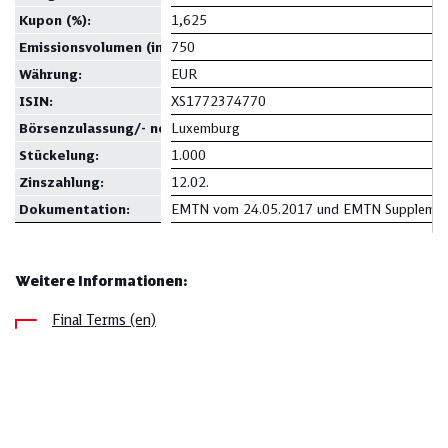
Kupon
(%):
1,625
Emissionsvolumen
(in Mio.):
750
Währung:
EUR
ISIN:
XS1772374770
Börsenzulassung/- notierung:
Luxemburg
Stückelung:
1.000
Zinszahlung:
12.02.
Dokumentation:
EMTN vom 24.05.2017 und EMTN Supplemen
Weitere Informationen:
Final Terms (en)